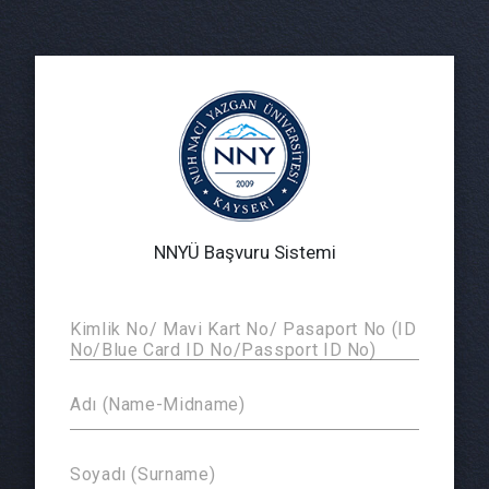
NNYÜ Başvuru Sistemi
Kimlik No/ Mavi Kart No/ Pasaport No (ID
No/Blue Card ID No/Passport ID No)
Adı (Name-Midname)
Soyadı (Surname)