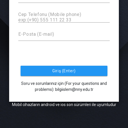
Cep Telefonu (Mobile phone)
exp:(+90) 555 111 22 33
E-Posta (E-mail)
Giriş (Enter)
Soru ve sorunlarınız için (For your questions and
problems): bilgiislem@nny.edu.tr
Mobil cihazların android ve ios son sürümleri ile uyumludur